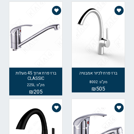
ברז פרח לכיור אמבטיה
ברז פרח ארוך 45 מעלות
CLASSIC
מק"ט: 8002
מק"ט: 225L
₪505
₪205