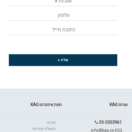
בשליחת הפרטים את/ה מאשר/ת את
מדיניות הפרטיות
של
האתר
שלח »
שרות KAG
חנות אינטרנט KAG
03-5353961
אודות
הפעלת אחריות
info@kag.co.il