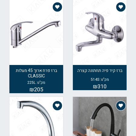
ברז קיר פיה תחתונה קצרה
ברז פרח ארוך 45 מעלות
CLASSIC
מק"ט: 514S
מק"ט: 225L
₪310
₪205