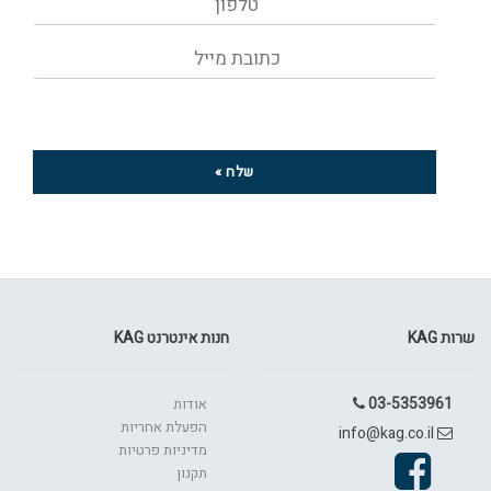
בשליחת הפרטים את/ה מאשר/ת את
מדיניות הפרטיות
של
האתר
שלח »
שרות KAG
חנות אינטרנט KAG
03-5353961
אודות
הפעלת אחריות
info@kag.co.il
מדיניות פרטיות
תקנון